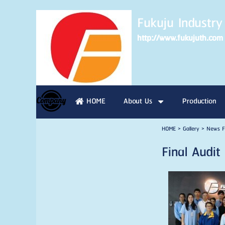
Fukuju Industry 
http://www.fukujuth.com
HOME
About Us
Production
HOME
>
Gallery
>
News F
Final Audi